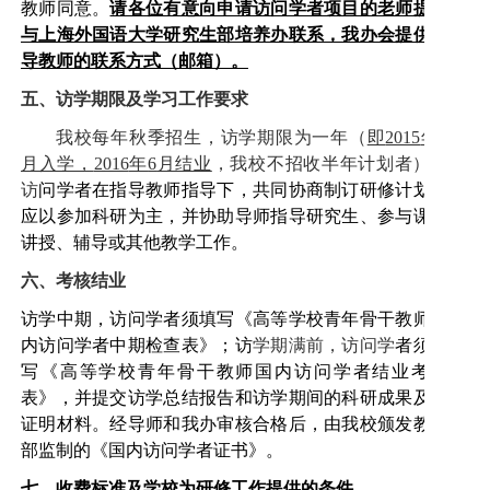
教师同意。
请各位有意向申请访问学者项目的老师提前
与上海外国语大学研究生部培养办联系，我办会提供指
导教师的联系方式（邮箱）。
五、访学期限及学习工作要求
我校每年秋季招生，访学期限为一年（
即
2015
年
9
月入学，
2016
年
6
月结业
，我校不招收半年计划者）。
访
问学者在指导教师指导下，共同协商制订研修计划，
应以参加科研为主，并协助导师指导研究生、参与课程
讲授、辅导或其他教学工作。
六、考核结业
访学中期，访问学者须填写《高等学校青年骨干教师国
内访问学者中期检查表》；访
学期满前，访问学
者须填
写《高等学校青年骨干教师国内访问学者结业考核
表》，并提交访学总结报告和访学期间的科研成果及其
证明材料。经导师和我办审核合格后，由我校颁发教育
部监制的《国内访问学者证书》。
七、收费标准及学校为研修工作提供的条件