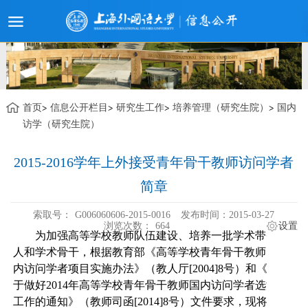
首页
信息公开栏目
研究生工作
培养管理（研究生院）
国内
访学（研究生院）
2015-2016学年上外接受青年骨干教师访问学者
简章
索取号：
G006060606-2015-0016
发布时间：2015-03-27
浏览次数：
664
设置
为加强高等学校教师队伍建设、培养一批学术带头
人和学术骨干，根据教育部《高等学校青年骨干教师国
内访问学者项目实施办法》（教人厅
[2004]8
号）和《
关
于做好
2014
年高等学校青年骨干教师国内访问学者选派
工作的通知
》（教师司函
[2014]8
号）文件要求，现将我