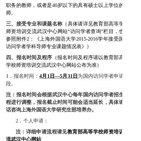
职务的教师，或者是
40
岁以下的具有硕士以上学位的讲
师。
三、接受专业和课题名称
（具体请详见教育部高等学校
师资培训交流武汉中心网站“访问学者查询”栏目，也可
参照附件
2
：《上海外国语大学
2015-2016
学年接受国内
访问学者学科导师专业课题情况表》）
四、报名时间及程序
（报名时间及程序请以教育部高等
学校师资培训交流武汉中心网站公布为准）
1
．
报名时间：
4
月
1
日
—5
月
31
日
为国内访问学者申请阶
段。
注：报名时间会根据武汉中心每年国内访问学者招生流
程进行调整，报名截止时间可能会适当延长，具体请电
话咨询上海外国语大学研究生部培养办。
2
．
个人申请：
注：详细申请流程请见
教育部高等学校师资培训交
流武汉中心网站