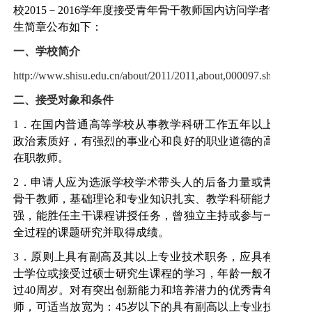
校
2015
－
2016
学年度接受青年骨干教师国内访问学者招
生简章公布如下：
一、学校简介
http://www.shisu.edu.cn/about/2011/2011,about,000097.shtml
二、接受对象和条件
1
．在国内普通高等学校从事教学科研工作五年以上，
政治素质好，有强烈的事业心和良好的职业道德的高校
在职教师。
2
．申请人应为选派学校学术带头人的后备力量或青年
骨干教师，基础理论和专业知识扎实、教学科研能力较
强，能胜任主干课程讲授任务，曾独立主持或参与一次
全过程的课题研究并取得成绩。
3
．原则上具有副高及其以上专业技术职务，应具有硕
士学位或接受过硕士研究生课程的学习，年龄一般不超
过
40
周岁。对有突出创新能力和培养潜力的优秀青年教
师，可适当放宽为：
45
岁以下的具有副高以上专业技术