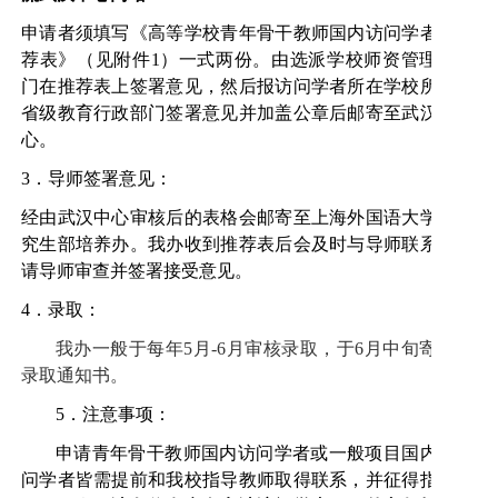
申请者须填写《高等学校青年骨干教师国内访问学者推
荐表》（见附件
1
）一式两份。由选派学校师资管理部
门在推荐表上签署意见，然后报访问学者所在学校所属
省级教育行政部门签署意见并加盖公章后邮寄至武汉中
心。
3
．导师签署意见：
经由武汉中心审核后的表格会邮寄至上海外国语大学研
究生部培养办。我办收到推荐表后会及时与导师联系，
请导师审查并签署接受意见。
4
．录取：
我办一般于每年
5
月
-6
月审核录取，于
6
月中旬寄发
录取通知书。
5
．注意事项：
申请青年骨干教师国内访问学者或一般项目国内访
问学者皆需提前和我校指导教师取得联系，并征得指导