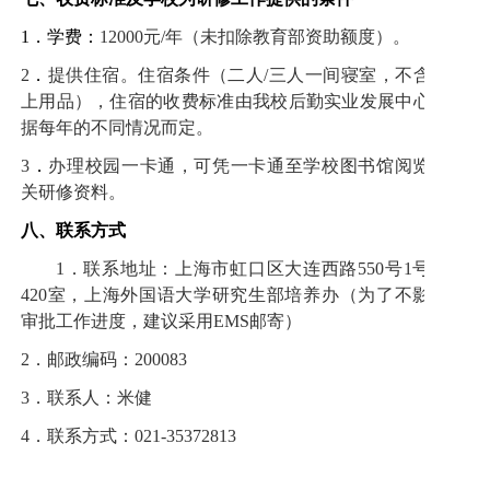
1
．学费：
12000
元
/
年（未扣除教育部资助额度）。
2
．
提供住宿。
住宿条件（二人
/
三人一间寝室，不含床
上用品），住宿的收费标准由我校后勤实业发展中心依
据每年的不同情况而定。
3
．
办理校园一卡通，可凭一卡通至学校图书馆阅览有
关研修资料。
八、联系方式
1
．联系地址：上海市虹口区大连西路
550
号
1
号楼
420
室，上海外国语大学研究生部培养办（为了不影响
审批工作进度，建议采用
EMS
邮寄）
2
．邮政编码：
200083
3
．联系人：米健
4
．联系方式：
021-35372813