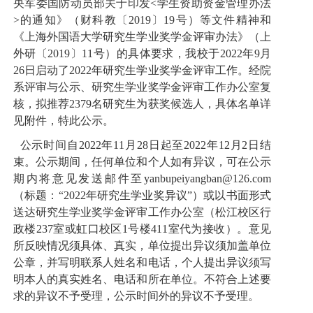
央军委国防动员部关于印发
<
学生资助资金管理办法
>
的通知》（财科教〔
2019
〕
19
号）等文件精神和
《上海外国语大学研究生学业奖学金评审办法》（上
外研〔
2019
〕
11
号）的具体要求，我校于
2022
年
9
月
26
日启动了
2022
年研究生学业奖学金评审工作。经院
系评审与公示、研究生学业奖学金评审工作办公室复
核，拟推荐
2379
名研究生为获奖候选人，具体名单详
见附件，特此公示。
公示时间自
2022
年
11
月
28
日起至
2022
年
12
月
2
日结
束。公示期间，任何单位和个人如有异议，可在公示
期内将意见发送邮件至
yanbupeiyangban@126.com
（标题：“
2022
年研究生学业奖异议”）或以书面形式
送达研究生学业奖学金评审工作办公室（松江校区行
政楼
237
室或虹口校区
1
号楼
411
室代为接收）。意见
所反映情况须具体、真实，单位提出异议须加盖单位
公章，并写明联系人姓名和电话，个人提出异议须写
明本人的真实姓名、电话和所在单位。不符合上述要
求的异议不予受理，公示时间外的异议不予受理。