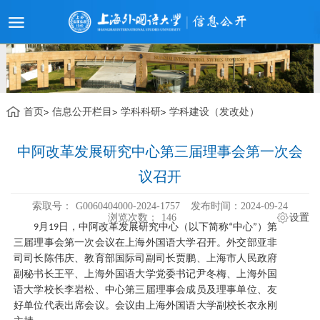
首页
信息公开栏目
学科科研
学科建设（发改处）
中阿改革发展研究中心第三届理事会第一次会
议召开
索取号：
G0060404000-2024-1757
发布时间：2024-09-24
浏览次数：
146
设置
月
日，中阿改革发展研究中心（以下简称
中心
）第
9
19
“
”
三届理事会第一次会议在上海外国语大学召开。外交部亚非
司司长陈伟庆、教育部国际司副司长贾鹏、上海市人民政府
副秘书长王平、上海外国语大学党委书记尹冬梅、上海外国
语大学校长李岩松、中心第三届理事会成员及理事单位、友
好单位代表出席会议。会议由上海外国语大学副校长衣永刚