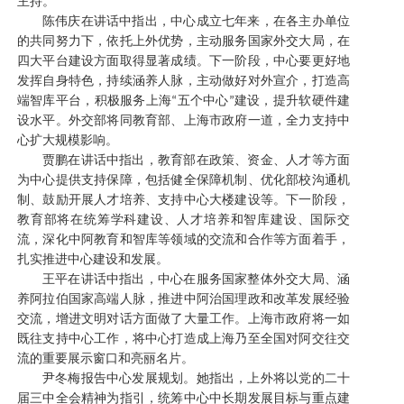
主持。
陈伟庆在讲话中指出，中心成立七年来，在各主办单位
的共同努力下，依托上外优势，主动服务国家外交大局，在
四大平台建设方面取得显著成绩。下一阶段，中心要更好地
发挥自身特色，持续涵养人脉，主动做好对外宣介，打造高
端智库平台，积极服务上海
五个中心
建设，提升软硬件建
“
”
设水平。外交部将同教育部、上海市政府一道，全力支持中
心扩大规模影响。
贾鹏在讲话中指出，教育部在政策、资金、人才等方面
为中心提供支持保障，包括健全保障机制、优化部校沟通机
制、鼓励开展人才培养、支持中心大楼建设等。下一阶段，
教育部将在统筹学科建设、人才培养和智库建设、国际交
流，深化中阿教育和智库等领域的交流和合作等方面着手，
扎实推进中心建设和发展。
王平在讲话中指出，中心在服务国家整体外交大局、涵
养阿拉伯国家高端人脉，推进中阿治国理政和改革发展经验
交流，增进文明对话方面做了大量工作。上海市政府将一如
既往支持中心工作，将中心打造成上海乃至全国对阿交往交
流的重要展示窗口和亮丽名片。
尹冬梅报告中心发展规划。她指出，上外将以党的二十
届三中全会精神为指引，统筹中心中长期发展目标与重点建