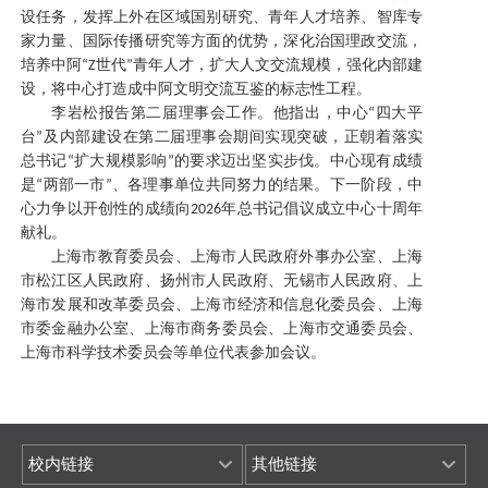
设任务，发挥上外在区域国别研究、青年人才培养、智库专
家力量、国际传播研究等方面的优势，深化治国理政交流，
培养中阿
世代
青年人才，扩大人文交流规模，强化内部建
“Z
”
设，将中心打造成中阿文明交流互鉴的标志性工程。
李岩松报告第二届理事会工作。他指出，中心
四大平
“
台
及内部建设在第二届理事会期间实现突破，正朝着落实
”
总书记
扩大规模影响
的要求迈出坚实步伐。中心现有成绩
“
”
是
两部一市
、各理事单位共同努力的结果。下一阶段，中
“
”
心力争以开创性的成绩向
年总书记倡议成立中心十周年
2026
献礼。
上海市教育委员会、上海市人民政府外事办公室、上海
市松江区人民政府、扬州市人民政府、无锡市人民政府、上
海市发展和改革委员会、上海市经济和信息化委员会、上海
市委金融办公室、上海市商务委员会、上海市交通委员会、
上海市科学技术委员会等单位代表参加会议。
校内链接
其他链接